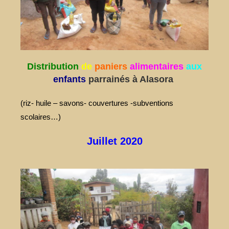
Distribution
de
paniers
alimentaires
aux
enfants
parrainés à Alasora
(riz- huile – savons- couvertures -subventions
scolaires…)
Juillet 2020